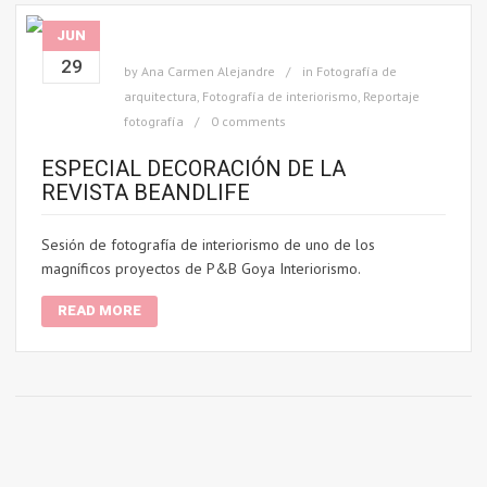
JUN
29
by
Ana Carmen Alejandre
in
Fotografía de
arquitectura
,
Fotografía de interiorismo
,
Reportaje
fotografía
0 comments
ESPECIAL DECORACIÓN DE LA
REVISTA BEANDLIFE
Sesión de fotografía de interiorismo de uno de los
magníficos proyectos de P&B Goya Interiorismo.
READ MORE